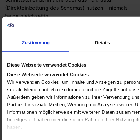
(Direkteinbettung des Schemas) nutzen – niemals
beide gleichzeitig.
Beispiel einer minimalen, validen ai-
catalog.json für einen Antic Web
Zustimmung
Details
Readiness Checker:
Diese Webseite verwendet Cookies
JSON
Diese Webseite verwendet Cookies
{
Wir verwenden Cookies, um Inhalte und Anzeigen zu personal
soziale Medien anbieten zu können und die Zugriffe auf unse
"specVersion": "1.0",
Außerdem geben wir Informationen zu Ihrer Verwendung uns
Partner für soziale Medien, Werbung und Analysen weiter. U
"host": {
Informationen möglicherweise mit weiteren Daten zusammen,
bereitgestellt haben oder die sie im Rahmen Ihrer Nutzung 
"displayName": "Digital Loop",
haben.
"identifier": "did:web:digital-loop.com"