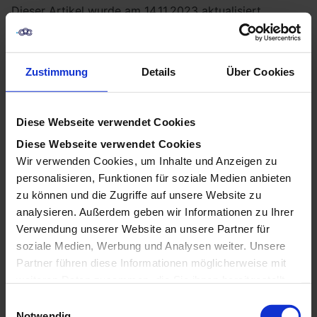
Dieser Artikel wurde am 14.11.2023 aktualisiert.
Laufend werden neue Plugins für ChatGPT
releveröffentlicht, welche die Funktionalität des KI-
Zustimmung
Details
Über Cookies
Modells noch erweitern. Diese Plugins dienen dazu,
spezifische Aufgaben und Funktionen in Chats und
Unterhaltungen zu unterstützen, sei es in der
Diese Webseite verwendet Cookies
Kundenbetreuung, beim Suchen von Informationen
Diese Webseite verwendet Cookies
oder beim Erstellen von Inhalten. In diesem Artikel
Wir verwenden Cookies, um Inhalte und Anzeigen zu
schaffen wir einen Überblick über (nahezu) alle
personalisieren, Funktionen für soziale Medien anbieten
ChatGPT-Plugins werfen, ihre Funktionen und wie sie
zu können und die Zugriffe auf unsere Website zu
analysieren. Außerdem geben wir Informationen zu Ihrer
die Interaktion zwischen Menschen und KI verbessern
Verwendung unserer Website an unsere Partner für
können.
soziale Medien, Werbung und Analysen weiter. Unsere
Voraussetzungen für die
Partner führen diese Informationen möglicherweise mit
weiteren Daten zusammen, die Sie ihnen bereitgestellt
Nutzung von ChatGPT-
haben oder die sie im Rahmen Ihrer Nutzung der Dienste
E
gesammelt haben.
Notwendig