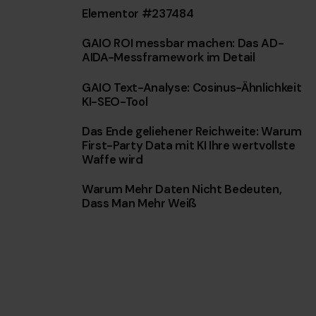
Elementor #237484
w
a
GAIO ROI messbar machen: Das AD-
h
AIDA-Messframework im Detail
l
GAIO Text-Analyse: Cosinus-Ähnlichkeit
KI-SEO-Tool
Das Ende geliehener Reichweite: Warum
First-Party Data mit KI Ihre wertvollste
Waffe wird
Warum Mehr Daten Nicht Bedeuten,
Dass Man Mehr Weiß