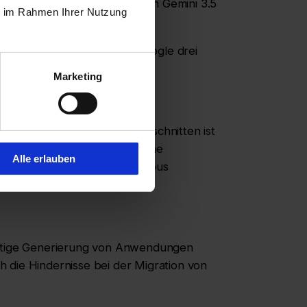
ständig ist, konzentriert sich Gemini 3.5
ie im Rahmen Ihrer Nutzung
lichen Infrastruktur, hat Google drei
Marketing
strierung von Agenten zugeschnitten ist
erte KI-Agenten über einfache
Alle erlauben
uous Integration und Continuous
fortige Generierung von Anwendungen
 die Hindernisse bei der Migration von