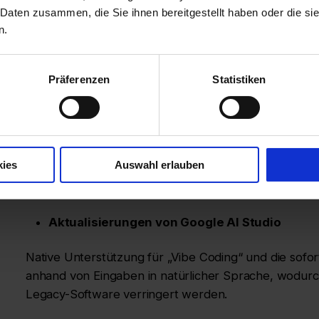
Schlussfolgern bei Text-, Audio- und Videoeingaben zu
 Daten zusammen, die Sie ihnen bereitgestellt haben oder die s
auf komplexe, mehrstufige autonome Workflows.
n.
Zur Entwicklung von Agenten und der für sie erforder
zentrale Komponenten eingeführt:
Präferenzen
Statistiken
Google Antigravity 2.0
Eine spezielle Desktop-Anwendung, die auf die Orche
und es Entwicklungsteams ermöglicht, maßgeschneid
kies
Auswahl erlauben
Markdown-Dateien direkt in CI/CD-Pipelines (Contin
Deployment) bereitzustellen.
Aktualisierungen von Google AI Studio
Native Unterstützung für „Vibe Coding“ und die so
anhand von Eingaben in natürlicher Sprache, wodurch
Legacy-Software verringert werden.