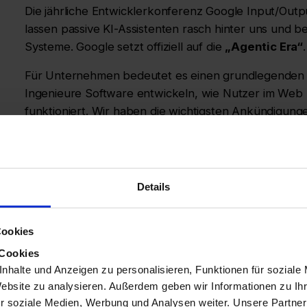
Die jährliche Entwicklerkonferenz Google Input/Outpu
lassen passive KI-Assistenten rasch hinter uns und be
Systeme. Google setzt offiziell auf die
„Agentic Era“
.
Für Unternehmen bedeutet es einen grundlegenden W
Ingenieure Software entwickeln, wie Nutzer im Web n
funktioniert. Wir haben die wichtigsten Ankündigung
zusammengefasst, damit Sie besser verstehen, was d
digitales Ökosystem bedeuten.
Details
Die technische Grun
und Tools für auton
Cookies
 Cookies
nhalte und Anzeigen zu personalisieren, Funktionen für soziale
Im Mittelpunkt der technischen Neuerungen von Goo
Website zu analysieren. Außerdem geben wir Informationen zu I
Modellfamilien
Gemini Omni
und
Gemini 3.5
. Währe
r soziale Medien, Werbung und Analysen weiter. Unsere Partner