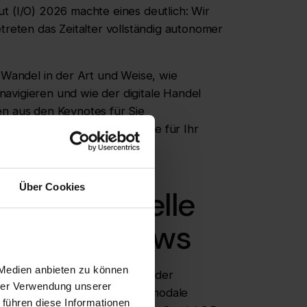
t (I/O) 2026 machte eines deutlich: Wir
treten das Zeitalter vollständig autonomer
andel in der Art und Weise, wie
avigieren und wie der digitale Handel
en aus den Keynotes für Sie
iese technologischen Sprünge für Ihr
Über Cookies
dlage: Modelle
ome Workflows
 Medien anbieten zu können
gle stehen die Einführungen der
hrer Verwendung unserer
nd Gemini Omni für das multimodale
 führen diese Informationen