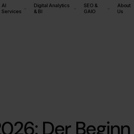
AI
Digital Analytics
SEO &
About
Services
& BI
GAIO
Us
2026: Der Beginn