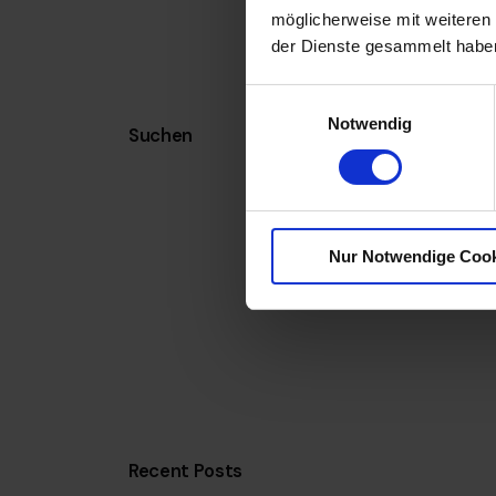
möglicherweise mit weiteren
der Dienste gesammelt habe
E
Notwendig
i
Suchen
n
w
Suchen
i
l
Nur Notwendige Coo
l
i
g
u
n
g
s
a
Recent Posts
u
s