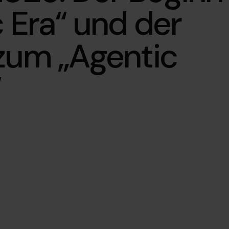
 Era“ und der
zum „Agentic
“