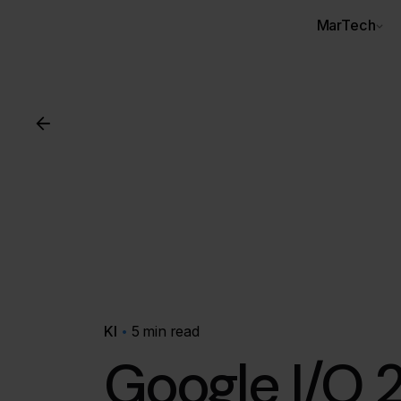
MarTech
KI
5 min read
Google I/O 