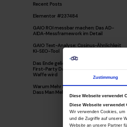
Recent Posts
Elementor #237484
GAIO ROI messbar machen: Das AD-
AIDA-Messframework im Detail
GAIO Text-Analyse: Cosinus-Ähnlichkeit
KI-SEO-Tool
Das Ende geliehener Reichweite: Warum
First-Party Data mit KI Ihre wertvollste
Waffe wird
Zustimmung
Warum Mehr Daten Nicht Bedeuten,
Dass Man Mehr Weiß
Diese Webseite verwendet 
Diese Webseite verwendet
Wir verwenden Cookies, um I
und die Zugriffe auf unsere 
Website an unsere Partner fü