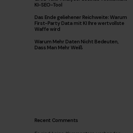
KI-SEO-Tool
w
a
Das Ende geliehener Reichweite: Warum
h
First-Party Data mit KI Ihre wertvollste
Waffe wird
l
Warum Mehr Daten Nicht Bedeuten,
Dass Man Mehr Weiß
Recent Comments