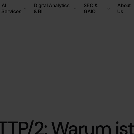
AI
Digital Analytics
SEO &
About
Services
& BI
GAIO
Us
HTTP/2: Warum is