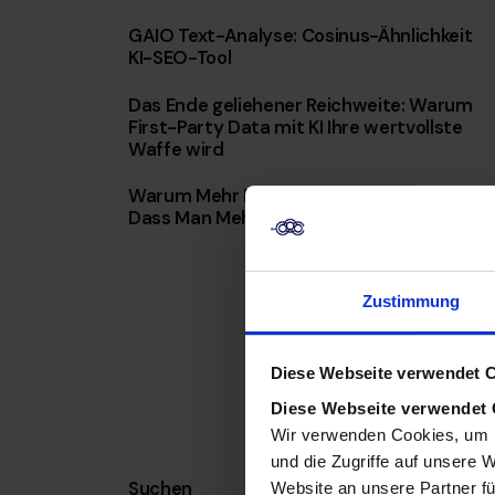
GAIO Text-Analyse: Cosinus-Ähnlichkeit
KI-SEO-Tool
Das Ende geliehener Reichweite: Warum
First-Party Data mit KI Ihre wertvollste
Waffe wird
Warum Mehr Daten Nicht Bedeuten,
Dass Man Mehr Weiß
Zustimmung
Diese Webseite verwendet 
Diese Webseite verwendet
Wir verwenden Cookies, um I
und die Zugriffe auf unsere 
Suchen
Website an unsere Partner fü