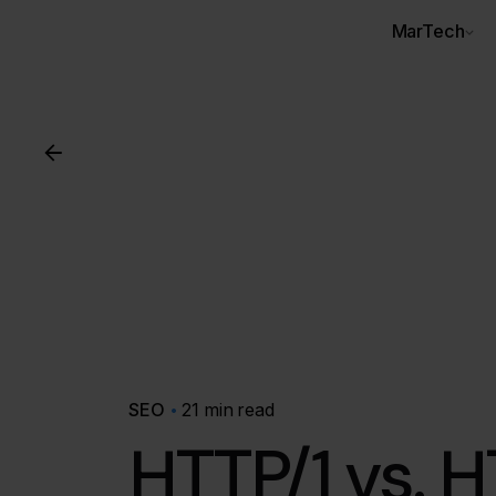
MarTech
SEO
21 min read
HTTP/1 vs. 