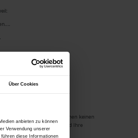
eil:
sen….
.
eiten machen….
Über Cookies
llern anwenden…
erwarteten Ergebnisse. Sie sehen keinen
 Medien anbieten zu können
, Ihr Telefon bleibt stumm, und Ihre
hrer Verwendung unserer
wahrscheinlich nicht).
 führen diese Informationen