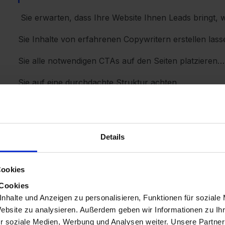
Sie erwarten, dass Ihre Website Ihnen Leads bringt, w
Sie Inhalte von erfahrenen Copywritern erstellen las
Sie alle notwendigen CTAs auf den Seiten platzieren…
Sie auf eine durchdachte Struktur achten….
Sie professionelle Fotos für Ihre Blogs und Produkts
Sie in Backlinks investiert haben….
Details
Sie weitere effektive Marketingtechniken aus Bestse
Aber… es passiert nichts…
Cookies
 Cookies
Ihre Bemühungen und Investitionen bringen nicht die 
nhalte und Anzeigen zu personalisieren, Funktionen für soziale
Anstieg des Traffics in GA4, Ihr Vertriebs-CRM ist leer
Website zu analysieren. Außerdem geben wir Informationen zu I
Spitzenverkäufer im Vertrieb scrollen auf Instagram (
r soziale Medien, Werbung und Analysen weiter. Unsere Partner