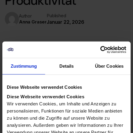
Produktivität
Published
Author
Anna Graser
Januar 22, 2026
Zustimmung
Details
Über Cookies
Diese Webseite verwendet Cookies
Diese Webseite verwendet Cookies
Wir verwenden Cookies, um Inhalte und Anzeigen zu
personalisieren, Funktionen für soziale Medien anbieten
zu können und die Zugriffe auf unsere Website zu
Der Aufstieg der KI in der
analysieren. Außerdem geben wir Informationen zu Ihrer
Verwendung unserer Website an unsere Partner für