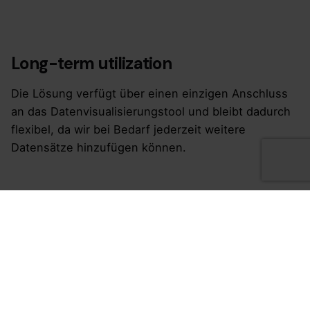
Long-term utilization
Die Lösung verfügt über einen einzigen Anschluss
an das Datenvisualisierungstool und bleibt dadurch
flexibel, da wir bei Bedarf jederzeit weitere
Datensätze hinzufügen können.
0
0
0
PROGRAMME
MONATE ENTWICKLUNG
VIDEOS