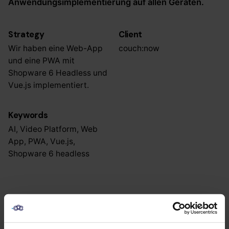
Anwendungsimplementierung auf allen Geräten.
Strategy
Client
Wir haben eine Web-App
couch:now
und eine PWA mit
Shopware 6 Headless und
Vue.js implementiert.
Keywords
AI, Video Platform, Web
App, PWA, Vue.js,
Shopware 6 headless