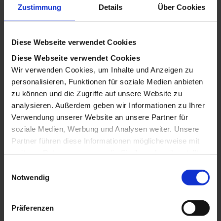
Zustimmung
Details
Über Cookies
Diese Webseite verwendet Cookies
Diese Webseite verwendet Cookies
Wir verwenden Cookies, um Inhalte und Anzeigen zu
personalisieren, Funktionen für soziale Medien anbieten
zu können und die Zugriffe auf unsere Website zu
analysieren. Außerdem geben wir Informationen zu Ihrer
Verwendung unserer Website an unsere Partner für
soziale Medien, Werbung und Analysen weiter. Unsere
Partner führen diese Informationen möglicherweise mit
weiteren Daten zusammen, die Sie ihnen bereitgestellt
haben oder die sie im Rahmen Ihrer Nutzung der Dienste
E
MARTECH-TEAM
gesammelt haben.
Notwendig
i
Realisierung des Projekts
n
w
Präferenzen
i