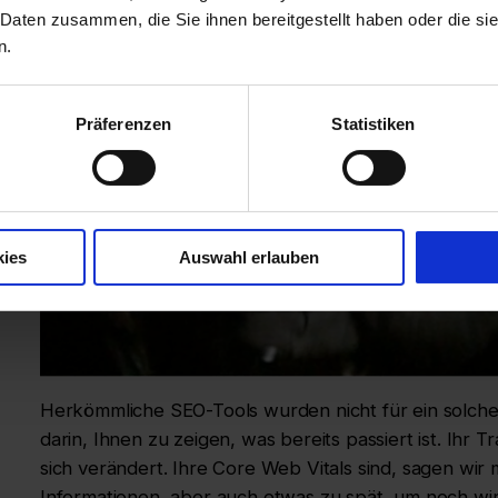
 Daten zusammen, die Sie ihnen bereitgestellt haben oder die s
n.
Präferenzen
Statistiken
kies
Auswahl erlauben
Herkömmliche SEO-Tools wurden nicht für ein solches
darin, Ihnen zu zeigen, was bereits passiert ist. Ihr 
sich verändert. Ihre Core Web Vitals sind, sagen wir m
Informationen, aber auch etwas zu spät, um noch wirkl