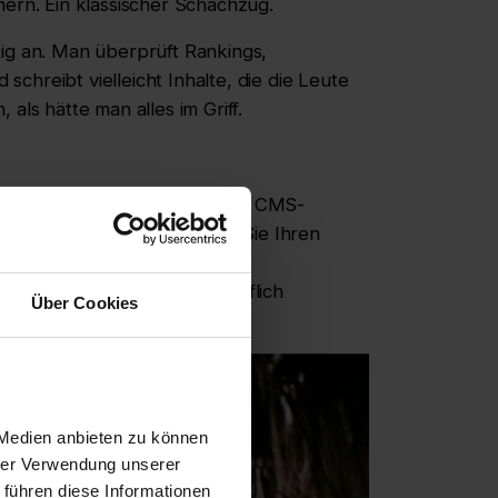
hern. Ein klassischer Schachzug.
tig an. Man überprüft Rankings,
 schreibt vielleicht Inhalte, die die Leute
als hätte man alles im Griff.
tzenden von Märkten, mehreren CMS-
chneller veröffentlicht, als Sie Ihren
delt sich in eine mehrwöchige
Dashboards, die sich alle höflich
Über Cookies
 Medien anbieten zu können
hrer Verwendung unserer
 führen diese Informationen