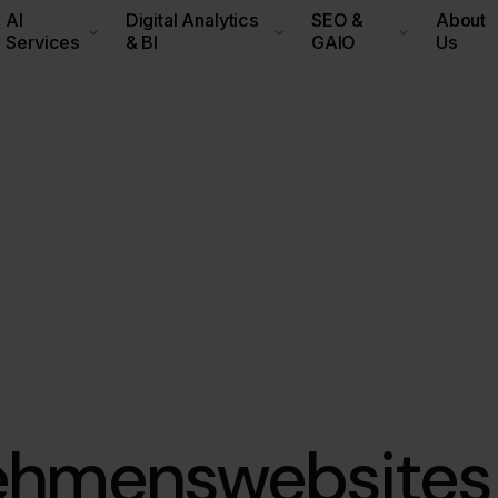
AI
Digital Analytics
SEO &
About
Services
& BI
GAIO
Us
ehmenswebsites