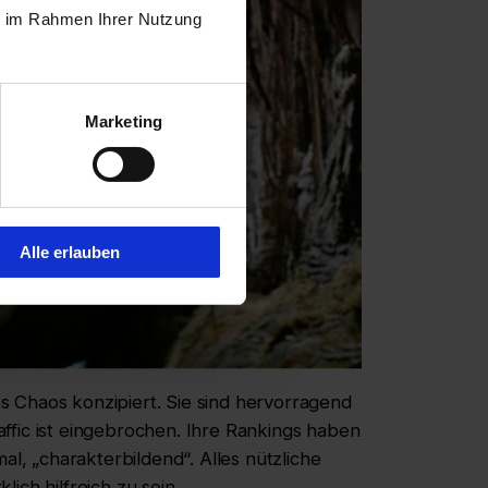
ie im Rahmen Ihrer Nutzung
Marketing
Alle erlauben
 Chaos konzipiert. Sie sind hervorragend
Traffic ist eingebrochen. Ihre Rankings haben
al, „charakterbildend“. Alles nützliche
ich hilfreich zu sein.