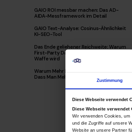
GAIO ROI messbar machen: Das AD-
AIDA-Messframework im Detail
GAIO Text-Analyse: Cosinus-Ähnlichkeit
KI-SEO-Tool
Das Ende geliehener Reichweite: Warum
First-Party Data mit KI Ihre wertvollste
Waffe wird
Warum Mehr Daten Nicht Bedeuten,
Dass Man Mehr Weiß
Zustimmung
Diese Webseite verwendet 
Diese Webseite verwendet
Wir verwenden Cookies, um I
und die Zugriffe auf unsere 
Website an unsere Partner fü