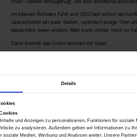
Pivot-Tabelle hinzugefügt, um sich emotional abzusic
Im kleinen Rahmen fühlt sich SEO fast schon vernünf
überarbeitet ein paar Seiten, optimiert einige Titel und
tatsächlich lesen wollen. Man kann immer noch so tun, 
Dann kommt das Unternehmen ins Spiel.
Plötzlich haben Sie es mit Millionen von URLs, Du
Konfigurationen und einem Content-Team zu tun, das s
Crawler öffnen können. Ihr „schnelles Audit“ verwan
archäologische Ausgrabung durch Logs, Berichte und 
Details
widersprechen.
Cookies
 Cookies
nhalte und Anzeigen zu personalisieren, Funktionen für soziale
Website zu analysieren. Außerdem geben wir Informationen zu I
r soziale Medien, Werbung und Analysen weiter. Unsere Partner