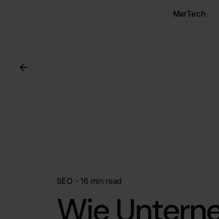
MarTech
SEO
16 min read
Wie Untern