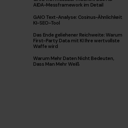
AIDA-Messframework im Detail
w
a
GAIO Text-Analyse: Cosinus-Ähnlichkeit
h
KI-SEO-Tool
l
Das Ende geliehener Reichweite: Warum
First-Party Data mit KI Ihre wertvollste
Waffe wird
Warum Mehr Daten Nicht Bedeuten,
Dass Man Mehr Weiß