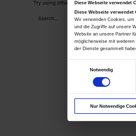
Try using other search criteria
Diese Webseite verwendet 
Diese Webseite verwendet
Search
Wir verwenden Cookies, um I
for
und die Zugriffe auf unsere 
Website an unsere Partner fü
möglicherweise mit weiteren
der Dienste gesammelt habe
E
Notwendig
i
n
w
i
l
Nur Notwendige Coo
l
i
g
u
n