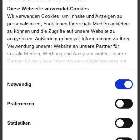
eine völlig neue Erfahrung bei der Vorschau unserer
Diese Webseite verwendet Cookies
Tracking-Setups bietet. Deshalb fasse ich mich kurz
Wir verwenden Cookies, um Inhalte und Anzeigen zu
und zeige meine persönliche Einschätzung der
personalisieren, Funktionen für soziale Medien anbieten
wichtigsten Neuerungen.
zu können und die Zugriffe auf unsere Website zu
analysieren. Außerdem geben wir Informationen zu Ihrer
Hinweis: Der GTM Debugger heißt jetzt Tag
Verwendung unserer Website an unsere Partner für
Assistant. Dies ist nicht zu verwechseln mit der Tag
soziale Medien, Werbung und Analysen weiter. Unsere
Assistant Chrome Extension, auch wenn sie eng
Partner führen diese Informationen möglicherweise mit
miteinander verknüpft sind (lesen Sie weiter, um zu
weiteren Daten zusammen, die Sie ihnen bereitgestellt
verstehen, wie)
haben oder die sie im Rahmen Ihrer Nutzung der Dienste
E
gesammelt haben.
Eine Sache, die Sie tun
Notwendig
i
n
sollten, bevor Sie mit der
w
Präferenzen
Fehlerbeseitigung bzw. dem
i
l
Debuggen beginnen
l
Statistiken
i
Bevor ich nun in die Tiefe gehe und Sie mit den
g