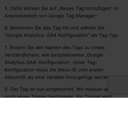
5. Dafür klicken Sie auf „Neues Tag hinzufügen“ im
Arbeitsbereich von Google Tag Manager:
6. Benennen Sie das Tag mit und wählen Sie
“Google Analytics: GA4 Konfiguration” als Tag-Typ:
7. Ändern Sie den Namen des Tags zu etwas
verständlichem, wie beispielsweise „Google
Analytics GA4: Konfiguration“. Unter Tag-
Konfiguration muss die Mess-ID vom ersten
Abschnitt als eine Variable hinzugefügt werden
9. Der Tag ist nun eingerichtet. Wir müssen aber
noch einen Trigger bestimmen. Ein Trigger wird
genutzt, um einen Tag nur bei bestimmten
Situationen laufen zu lassen. Dies ist besonders bei
Datenschutzanliegen wichtig. In diesem Tutorial
werden wir alle Webseitenaufrufe in unsere Statistik