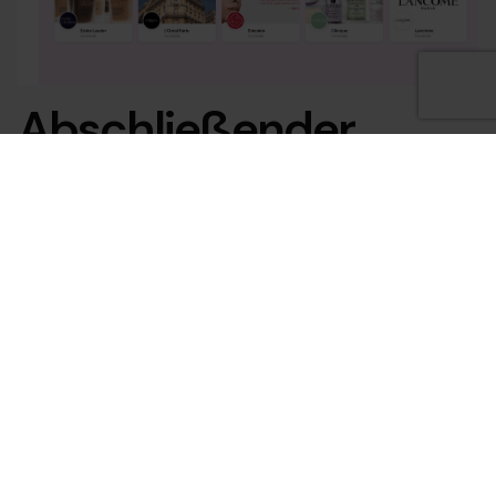
Abschließender
Gedanke: Die
Geschwindigkeit des
Designs
Ein letzter Hinweis darauf, wie schnell sich dieser
Bereich entwickelt: Während ich diesen Beitrag
schrieb, hat Anthropic
Claude Design
veröffentlicht.
Dabei handelt es sich um ein spezielles Tool von
Anthropic Labs, das speziell dafür entwickelt wurde,
Ideen in hochwertige UI-Prototypen umzusetzen.