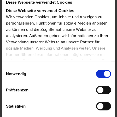
Diese Webseite verwendet Cookies
mit einem strategischen Thema befassen: Wie
Diese Webseite verwendet Cookies
können Sie Künstliche Intelligenz als
Wir verwenden Cookies, um Inhalte und Anzeigen zu
Innovationsmotor nutzen, um Ihre Projekte zu
personalisieren, Funktionen für soziale Medien anbieten
beschleunigen?
zu können und die Zugriffe auf unsere Website zu
Eine Randbemerkung
analysieren. Außerdem geben wir Informationen zu Ihrer
Verwendung unserer Website an unsere Partner für
zur „KI-Analyse“
soziale Medien, Werbung und Analysen weiter. Unsere
Partner führen diese Informationen möglicherweise mit
weiteren Daten zusammen, die Sie ihnen bereitgestellt
Wir sind uns der anhaltenden Debatte zwischen
haben oder die sie im Rahmen Ihrer Nutzung der Dienste
E
Datenpuristen und Early Adopters bewusst, ob
gesammelt haben.
Notwendig
i
Sprachmodelle (LLMs) Daten wirklich „analysieren“
n
können. Datenexperten verneinen dies oft
w
Präferenzen
entschieden, während Anwender LLMs am liebsten
i
für alles einsetzen möchten. Bei Digital Loop sind wir
l
nach gemeinsamen Experimenten mit unseren
l
Statistiken
Kunden zu folgendem Schluss gekommen:
„Noch
i