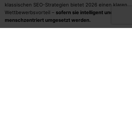
klassischen SEO-Strategien bietet 2026 einen klaren
Wettbewerbsvorteil –
sofern sie intelligent und
menschzentriert umgesetzt werden.
KI erweitert Kapazitäten und bringt datenbasierte
Effizienz in die Content-Produktion. Menschliche
Experten hingegen sorgen für Kontext, Tiefe und
Glaubwürdigkeit, also die Faktoren, die
Suchmaschinen langfristig belohnen. Eine
strukturierte, hybride Content-Strategie ist daher
das optimale Modell für nachhaltige Sichtbarkeit,
Nutzerbindung und Markenvertrauen.
Tagged with:
WEB ANALYTICS
Recent Posts