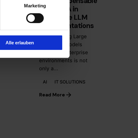
The Indispensable
Marketing
 Why
Role of QA in
se to
Enterprise LLM
iFi?
Implementations
een
Implementing Large
Alle erlauben
L was
Language Models
(LLMs) in enterprise
environments is not
only a...
AI
IT SOLUTIONS
Read More