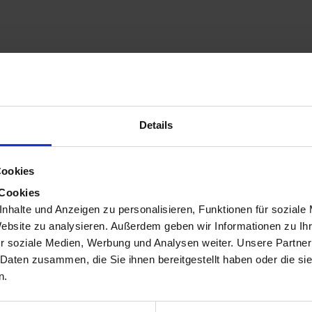
Details
Cookies
 Cookies
nhalte und Anzeigen zu personalisieren, Funktionen für soziale
Posted by
Posted by
Website zu analysieren. Außerdem geben wir Informationen zu I
Giulia Dose
Malte Bege
r soziale Medien, Werbung und Analysen weiter. Unsere Partner
 Daten zusammen, die Sie ihnen bereitgestellt haben oder die s
n.
April 21, 2026
5 min read
January 26, 2026
Latest News: 3
8 min read