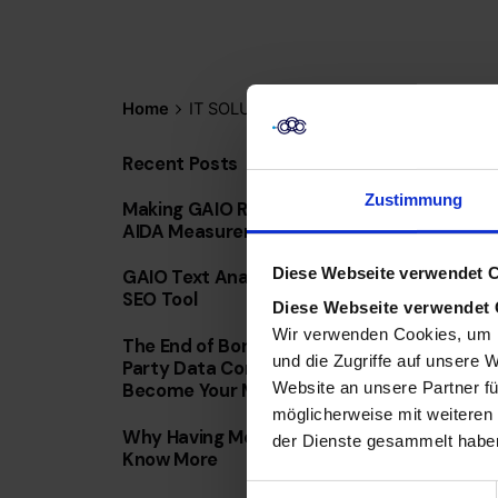
Home
IT SOLUTIONS
Recent Posts
Zustimmung
Making GAIO ROI Measurable: The AD-
AIDA Measurement Framework in Detail
Diese Webseite verwendet 
GAIO Text Analysis: Cosine Similarity AI
SEO Tool
Diese Webseite verwendet
Wir verwenden Cookies, um I
The End of Borrowed Reach: Why First-
und die Zugriffe auf unsere 
Party Data Combined with AI Will
Website an unsere Partner fü
Become Your Most Valuable Weapon
möglicherweise mit weiteren
Why Having More Data Doesn’t Mean You
der Dienste gesammelt habe
Know More
E