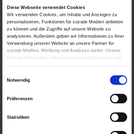
Diese Webseite verwendet Cookies
Wir verwenden Cookies, um Inhalte und Anzeigen zu
Beim Projektmanagement geht es nicht nur um
personalisieren, Funktionen für soziale Medien anbieten
Zeitpläne und Tools, sondern um Menschen. Bei
zu können und die Zugriffe auf unsere Website zu
Digital Loop bedeutet die Rolle des
analysieren. Außerdem geben wir Informationen zu Ihrer
Projektmanagers, eine Brücke zwischen Strategie
Verwendung unserer Website an unsere Partner für
und Umsetzung sowie zwischen Menschen und
soziale Medien, Werbung und Analysen weiter. Unsere
Zielen zu schlagen. In diesem Artikel möchte ich
Partner führen diese Informationen möglicherweise mit
einen persönlicheren Einblick in die Rolle des
weiteren Daten zusammen, die Sie ihnen bereitgestellt
haben oder die sie im Rahmen Ihrer Nutzung der Dienste
Projektmanagers in unserem Unternehmen geben:
E
gesammelt haben.
Notwendig
Was bedeutet diese Rolle in der Praxis, wie leben
i
wir unsere Werte und wie zeigt sich das in unserer
n
w
täglichen Arbeit?
Präferenzen
i
Der persönliche Ansatz:
l
l
Statistiken
Menschen stehen immer an
i
erster Stelle
g