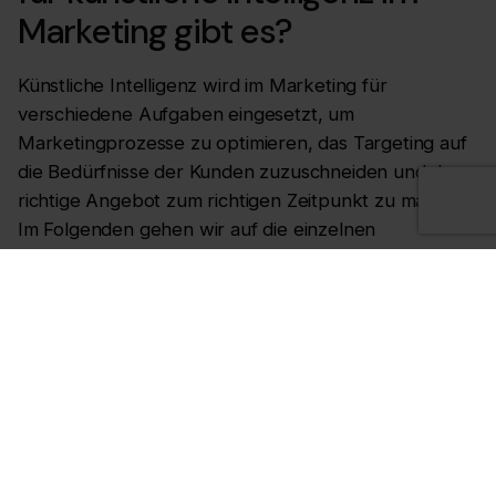
Marketing gibt es?
Künstliche Intelligenz wird im Marketing für
verschiedene Aufgaben eingesetzt, um
Marketingprozesse zu optimieren, das Targeting auf
die Bedürfnisse der Kunden zuzuschneiden und das
richtige Angebot zum richtigen Zeitpunkt zu machen.
Im Folgenden gehen wir auf die einzelnen
Anwendungsbeispiele von künstlicher Intelligenz im
Marketing ein. Natürlich gibt es noch viele weitere
Anwendungsfälle. In diesem Artikel werden wir uns
auf die drei häufigsten konzentrieren.
Anwendungsfall Nr. 1: Vorhersage des Customer
Lifetime Value
Der Customer Lifetime Value (CLV) ist ein sehr