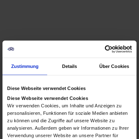
In diesem Artikel zeigen wir, wie sich die
Zustimmung
Details
Über Cookies
Möglichkeiten im Marketing durch Künstliche
Intelligenz erweitern.
Diese Webseite verwendet Cookies
Künstliche Intelligenz (KI) kann im Marketing mit
Diese Webseite verwendet Cookies
einfachen Methoden effektiv eingesetzt werden. Für
Wir verwenden Cookies, um Inhalte und Anzeigen zu
Unternehmen bietet KI großes
personalisieren, Funktionen für soziale Medien anbieten
Optimierungspotenzial, insbesondere im Marketing.
zu können und die Zugriffe auf unsere Website zu
So können Abschlussquoten erhöht,
analysieren. Außerdem geben wir Informationen zu Ihrer
Kundenverhalten vorhergesagt und personalisierte
Verwendung unserer Website an unsere Partner für