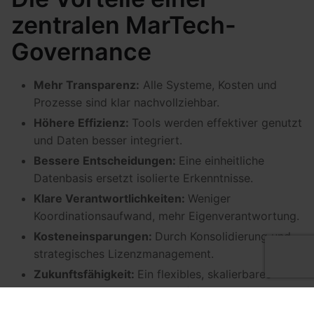
zentralen MarTech-
Governance
Mehr Transparenz:
Alle Systeme, Kosten und
Prozesse sind klar nachvollziehbar.
Höhere Effizienz:
Tools werden effektiver genutzt
und Daten besser integriert.
Bessere Entscheidungen:
Eine einheitliche
Datenbasis ersetzt isolierte Erkenntnisse.
Klare Verantwortlichkeiten:
Weniger
Koordinationsaufwand, mehr Eigenverantwortung.
Kosteneinsparungen:
Durch Konsolidierung und
strategisches Lizenzmanagement.
Zukunftsfähigkeit:
Ein flexibles, skalierbares
System, das sich an neue Anforderungen
anpassen kann.