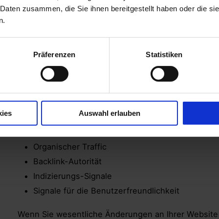
Warum ist SEO bei e
 Daten zusammen, die Sie ihnen bereitgestellt haben oder die s
n.
Migration nicht zu
vernachlässigen?
Präferenzen
Statistiken
Mit der Zeit baut Ihre Website eine organische Sich
Aktivposten, der potenzielle Kunden über Suchmasc
Sichtbarkeit stützt sich auf mehrere Säulen:
kies
Auswahl erlauben
Keyword-Rankings
Organischer Traffic
Backlink-Autorität
Indizierungs-Signale
Signale für die Benutzerfreundlichkeit
Wenn Sie wesentliche Änderungen an Ihrer Website 