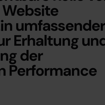
r Website
Ein umfassende
ur Erhaltung un
ng der
n Performance