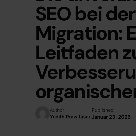
SEO bei de
Migration: 
Leitfaden z
Verbesseru
organische
Published
Author
Januar 23, 2026
Yudith Prawitasari