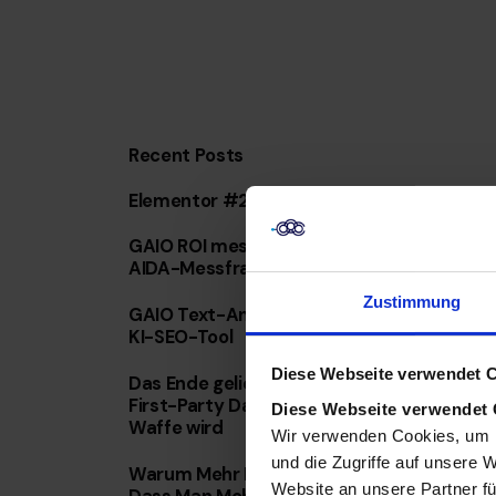
Recent Posts
Elementor #237484
GAIO ROI messbar machen: Das AD-
AIDA-Messframework im Detail
Zustimmung
GAIO Text-Analyse: Cosinus-Ähnlichkeit
KI-SEO-Tool
Diese Webseite verwendet 
Das Ende geliehener Reichweite: Warum
First-Party Data mit KI Ihre wertvollste
Diese Webseite verwendet
Waffe wird
Wir verwenden Cookies, um I
und die Zugriffe auf unsere 
Warum Mehr Daten Nicht Bedeuten,
Website an unsere Partner fü