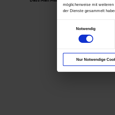
Dass Man Mehr Weiß
möglicherweise mit weiteren
der Dienste gesammelt habe
E
Notwendig
i
n
w
i
l
Nur Notwendige Coo
l
i
g
u
n
g
s
a
u
s