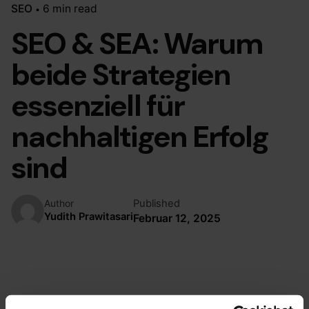
SEO
6 min read
SEO & SEA: Warum
beide Strategien
essenziell für
nachhaltigen Erfolg
sind
Published
Author
Yudith Prawitasari
Februar 12, 2025