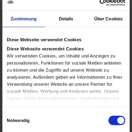
Zustimmung
Details
Über Cookies
Diese Webseite verwendet Cookies
Diese Webseite verwendet Cookies
Wir verwenden Cookies, um Inhalte und Anzeigen zu
personalisieren, Funktionen für soziale Medien anbieten
Die digitale Marketingwelt bietet eine Vielzahl von
zu können und die Zugriffe auf unsere Website zu
Möglichkeiten, um Sichtbarkeit zu erhöhen und das
analysieren. Außerdem geben wir Informationen zu Ihrer
Interesse der Zielgruppe zu wecken. Zu den
Verwendung unserer Website an unsere Partner für
prominentesten Strategien gehören SEO
soziale Medien, Werbung und Analysen weiter. Unsere
(Suchmaschinenoptimierung) und SEA
Partner führen diese Informationen möglicherweise mit
(Suchmaschinenwerbung). Beide Strategien
weiteren Daten zusammen, die Sie ihnen bereitgestellt
verfolgen das Ziel, den Bekanntheitsgrad einer
haben oder die sie im Rahmen Ihrer Nutzung der Dienste
E
Marke oder eines Unternehmens zu steigern – doch
gesammelt haben.
Notwendig
i
auf unterschiedliche Weise. Die wahre Stärke zeigt
n