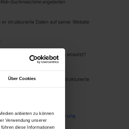
r Web-Suchmaschine angeboten
 er strukturierte Daten auf seiner Website
?
turierte Daten am effektivsten einsetzt?
es Webs aufdecken möchte?
Über Cookies
 tauche ich tief in das Thema strukturierte
 Medien anbieten zu können
isse Sie nach der Implementierung
hrer Verwendung unserer
 führen diese Informationen