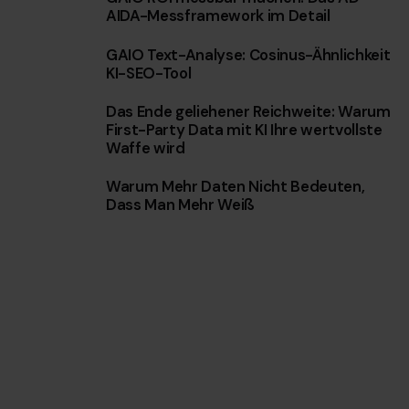
AIDA-Messframework im Detail
w
a
GAIO Text-Analyse: Cosinus-Ähnlichkeit
h
KI-SEO-Tool
l
Das Ende geliehener Reichweite: Warum
First-Party Data mit KI Ihre wertvollste
Waffe wird
Warum Mehr Daten Nicht Bedeuten,
Dass Man Mehr Weiß