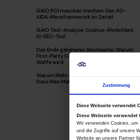
GAIO ROI messbar machen: Das AD-
AIDA-Messframework im Detail
GAIO Text-Analyse: Cosinus-Ähnlichkeit
KI-SEO-Tool
Das Ende geliehener Reichweite: Warum
First-Party Data mit KI Ihre wertvollste
Waffe wird
Warum Mehr Daten Nicht Bedeuten,
Dass Man Mehr Weiß
Zustimmung
Diese Webseite verwendet 
Diese Webseite verwendet
Wir verwenden Cookies, um I
und die Zugriffe auf unsere 
Website an unsere Partner fü