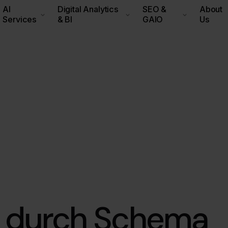
AI
Digital Analytics
SEO &
About
Services
& BI
GAIO
Us
t durch Schema