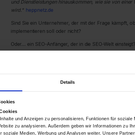
und Dienstleistungen hinauskommen, wie sie von eine
wird.
“
heppnetz.de
Sind Sie ein Unternehmer, der mit der Frage kämpft, ob
implementieren soll oder nicht?
Oder… ein SEO-Anfänger, der in die SEO-Welt einsteigt
Oder… ein SEO-Profi, der wissen möchte, wie man struk
Oder… ein Marketer, der die „versteckten Juwelen“ d
Details
Dann sind Sie hier genau richtig, denn im heutigen Blog
Daten ein und erkläre:
Cookies
Was sind strukturierte Daten?
 Cookies
Warum strukturierte Daten so wichtig sind
nhalte und Anzeigen zu personalisieren, Funktionen für soziale
Welche KPIs Sie wählen sollten und welche Ergebn
Website zu analysieren. Außerdem geben wir Informationen zu I
strukturierter Daten erwarten können
r soziale Medien, Werbung und Analysen weiter. Unsere Partner